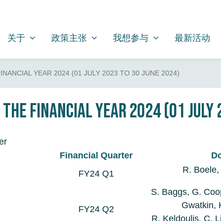
关于
政策主张
我想参与
SHOW SUBMENU FOR
SHOW SUBMENU FOR
SHOW SUBMENU FOR
关于
政策主张
我想参与
最新活动
INANCIAL YEAR 2024 (01 JULY 2023 TO 30 JUNE 2024)
 the Financial Year 2024 (01 July 
er
Financial Quarter
D
R. Boele,
FY24 Q1
S. Baggs, G. Coop
Gwatkin, 
FY24 Q2
R. Keldoulis, C. 