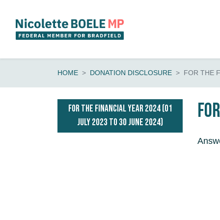
Skip navigation
HOME
DONATION DISCLOSURE
FOR THE F
For
FOR THE FINANCIAL YEAR 2024 (01
JULY 2023 TO 30 JUNE 2024)
Answ