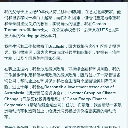
我的父母于上世纪60年代从荷兰移民到澳洲，在悉尼北岸安家。他
们和很多移民一样白手起家，面临种种困难，但他们坚定地希望我
和哥哥能接受良好的教育，实现自己的理想。我在Gordon、
Turramurra和Killara长大，在公立学校念书，后来又在UTS悉尼科
技大学的Ku-ring-gai校区学习。
我的生活和工作都根植于Bradfield，因为我相信这个社区能走得更
远。我们很幸运，因为这片城市绿洲邻里和睦相处，她拥有一流的
学校，以及全国最美的国家公园。
在职业生涯内，我曾涉足能源政策、可持续金融和环境风险。我的
工作起步于制定和倡导州政府的能源政策，随后创办了一家管理咨
询公司，帮助企业在环境保护和社会生活两个层面理解并降低风
险。过去十年，我曾在Responsible Investment Association of
Australasia（澳洲责任投资协会）、Investor Group on Climate
Change（气候变化投资者组织）和Clean Energy Finance
Corporation（清洁能源金融公司）任职。而最近，我曾帮助一家澳
洲电动汽车制造商创业，给澳洲消费者提供价格更实惠的电动汽
车。
在每个角色中，我都见证了务实、科学的政策能如何为人民和我们