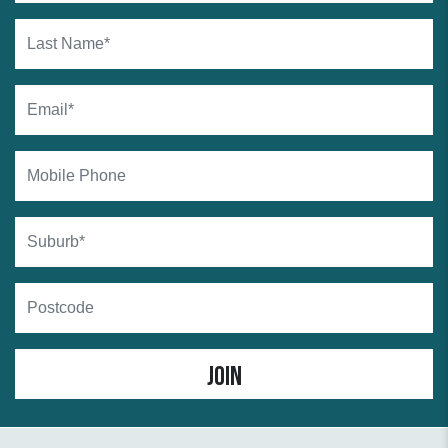
Last Name*
Email*
Mobile Phone
Suburb
Postcode