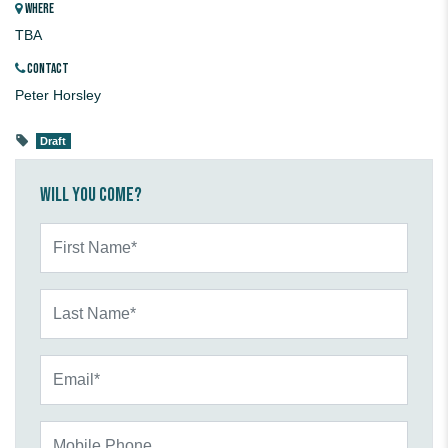
WHERE
TBA
CONTACT
Peter Horsley
Draft
Will you come?
First Name*
Last Name*
Email*
Mobile Phone